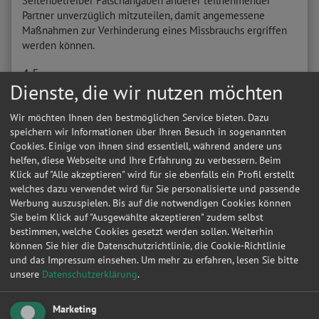
Seitenbetreiber Falschangaben anderer teilnehmender
Partner unverzüglich mitzuteilen, damit angemessene
Maßnahmen zur Verhinderung eines Missbrauchs ergriffen
werden können.
4.5
Dienste, die wir nutzen möchten
Die technische Plattform ist nicht darauf ausgerichtet, den
individuellen Bedürfnissen und Zwecken eines
Wir möchten Ihnen den bestmöglichen Service bieten. Dazu
teilnehmenden Partners zu genügen. Der Seitenbetreiber
speichern wir Informationen über Ihren Besuch in sogenannten
übernimmt daher keine Garantie für die Geeignetheit seiner
Cookies. Einige von ihnen sind essentiell, während andere uns
technischen Plattform zu dem von einem teilnehmenden
helfen, diese Webseite und Ihre Erfahrung zu verbessern. Beim
Partner angestrebten Zweck.
Klick auf "Alle akzeptieren" wird für sie ebenfalls ein Profil erstellt
welches dazu verwendet wird für Sie personalisierte und passende
4.6
Werbung auszuspielen. Bis auf die notwendigen Cookies können
Sie beim Klick auf "Ausgewählte akzeptieren" zudem selbst
Der Seitenbetreiber trifft keine Zusage, dass es bei
bestimmen, welche Cookies gesetzt werden sollen. Weiterhin
Werkstätten zu Aufträgen von Autofahrern kommt oder dass
können Sie hier die Datenschutzrichtlinie, die Cookie-Richtlinie
über die Internetplattform des Seitenbetreibers ein
und das Impressum einsehen.
Um mehr zu erfahren, lesen Sie bitte
bestimmter Umsatz oder Gewinn generiert werden kann
unsere
Datenschutzerklärung
.
oder dass Autofahrer besonders günstige Angebote über
Werkstattleistungen erhalten.
Marketing